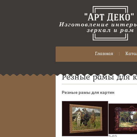
Главная
Ката
Резные рамы для 
Резные рамы для картин
2-02