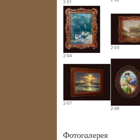
2-01
2-05
2-04
2-07
2-08
Фотогалерея