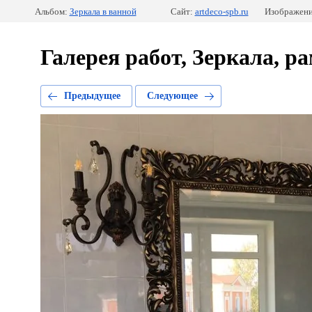
Альбом:
Зеркала в ванной
Сайт:
artdeco-spb.ru
Изображени
Галерея работ, Зеркала, р
Предыдущее
Следующее