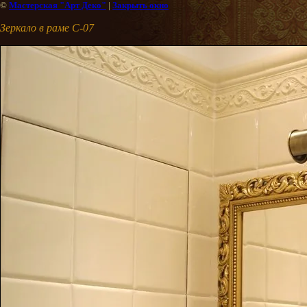
©
Мастерская "Арт Деко"
|
Закрыть окно
Зеркало в раме С-07